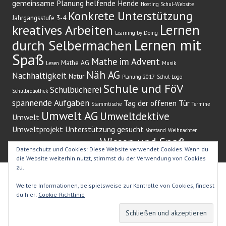
gemeinsame Planung
helfende Hende
Hosting Schul-Website
Konkrete Unterstützung
Jahrgangsstufe 3-4
Lernen
kreatives Arbeiten
Learning by Doing
Lernen mit
durch Selbermachen
Spaß
Mathe im Advent
Mathe AG
Lesen
Musik
Näh AG
Nachhaltigkeit
Natur
Planung 2017
Schul-Logo
Schule und FöV
Schulbücherei
Schulbibliothek
spannende Aufgaben
Tag der offenen Tür
Stammtische
Termine
Umwelt AG
Umweltdektive
Umwelt
Umweltprojekt
Unterstützung gesucht
Vorstand
Weihnachten
Wissen und Spaß
Weihnachtsbaum
Weihnachtssingen)
Zeitung
Datenschutz und Cookies: Diese Website verwendet Cookies. Wenn du
die Website weiterhin nutzt, stimmst du der Verwendung von Cookies
zu.
Stolz präsentiert von WordPress
|
Theme: Edin von
Weitere Informationen, beispielsweise zur Kontrolle von Cookies, findest
WordPress.com
.
du hier:
Cookie-Richtlinie
WILLKOMMEN
IMPRESSUM
DATENSCHUTZ