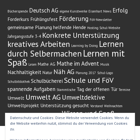
Deutsch AG
Erfolg
Bücherspende
eigene Kunstwerke
Eisenhart News
Förderung
Forderkurs
Frühlingsfest
FöV-Newsletter
gemeinsame Planung
helfende Hende
Hosting Schul-Website
Konkrete Unterstützung
Jahrgangsstufe 3-4
Lernen
kreatives Arbeiten
Learning by Doing
Lernen mit
durch Selbermachen
Spaß
Mathe im Advent
Mathe AG
Lesen
Musik
Näh AG
Nachhaltigkeit
Natur
Planung 2017
Schul-Logo
Schule und FöV
Schulbücherei
Schulbibliothek
spannende Aufgaben
Tag der offenen Tür
Stammtische
Termine
Umwelt AG
Umweltdektive
Umwelt
Umweltprojekt
Unterstützung gesucht
Vorstand
Weihnachten
Wissen und Spaß
Weihnachtsbaum
Weihnachtssingen)
Zeitung
Datenschutz und Cookies: Diese Website verwendet Cookies. Wenn du
die Website weiterhin nutzt, stimmst du der Verwendung von Cookies
zu.
Stolz präsentiert von WordPress
|
Theme: Edin von