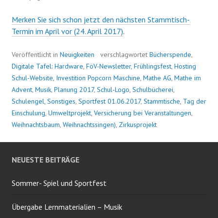
Merken Sie sich schon jetzt den nächsten Stammtisch-
Termin im April vor (24. April 2017)
.
Veröffentlicht in
Neuigkeiten
verschlagwortet
Bücherspende
,
Digitale Tafel: Hardware
,
FöV-Newsletter
,
Frühlingsfest
,
Hosting
Schul-Website
,
Investition Popcorn Maschine
,
Mathe AG
,
Mathe im
Advent
,
Musik
,
Planung 2017
,
Schul-Logo
,
Schulbücherei
,
Schulengel
,
Sonstiges
,
Sportfest 01.06.2017
,
Stammtische
,
Tag der
Einschulung
,
Umweltprojekt
,
Versicherung bei Veranstaltungen
,
Weihnachtsbaum
,
Weihnachtssingen)
,
Zirkusprojekt
NEUESTE BEITRÄGE
Sommer- Spiel und Sportfest
Übergabe Lernmaterialien – Musik