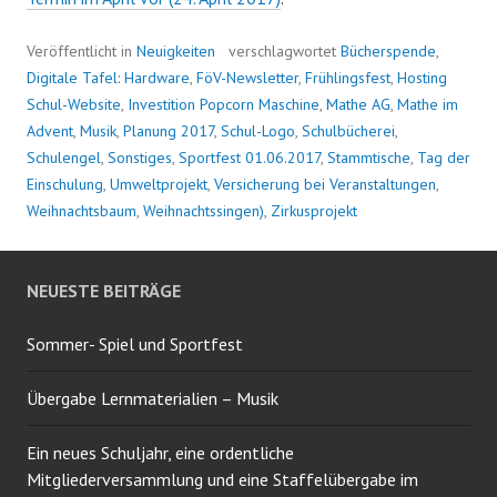
Veröffentlicht in
Neuigkeiten
verschlagwortet
Bücherspende
,
Digitale Tafel: Hardware
,
FöV-Newsletter
,
Frühlingsfest
,
Hosting
Schul-Website
,
Investition Popcorn Maschine
,
Mathe AG
,
Mathe im
Advent
,
Musik
,
Planung 2017
,
Schul-Logo
,
Schulbücherei
,
Schulengel
,
Sonstiges
,
Sportfest 01.06.2017
,
Stammtische
,
Tag der
Einschulung
,
Umweltprojekt
,
Versicherung bei Veranstaltungen
,
Weihnachtsbaum
,
Weihnachtssingen)
,
Zirkusprojekt
NEUESTE BEITRÄGE
Sommer- Spiel und Sportfest
Übergabe Lernmaterialien – Musik
Ein neues Schuljahr, eine ordentliche
Mitgliederversammlung und eine Staffelübergabe im