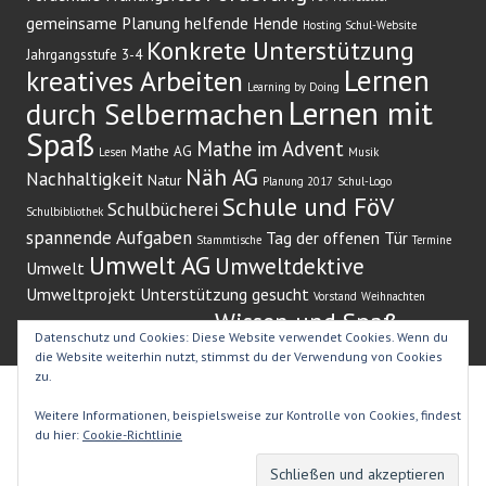
gemeinsame Planung
helfende Hende
Hosting Schul-Website
Konkrete Unterstützung
Jahrgangsstufe 3-4
Lernen
kreatives Arbeiten
Learning by Doing
Lernen mit
durch Selbermachen
Spaß
Mathe im Advent
Mathe AG
Lesen
Musik
Näh AG
Nachhaltigkeit
Natur
Planung 2017
Schul-Logo
Schule und FöV
Schulbücherei
Schulbibliothek
spannende Aufgaben
Tag der offenen Tür
Stammtische
Termine
Umwelt AG
Umweltdektive
Umwelt
Umweltprojekt
Unterstützung gesucht
Vorstand
Weihnachten
Wissen und Spaß
Weihnachtsbaum
Weihnachtssingen)
Zeitung
Datenschutz und Cookies: Diese Website verwendet Cookies. Wenn du
die Website weiterhin nutzt, stimmst du der Verwendung von Cookies
zu.
Stolz präsentiert von WordPress
|
Theme: Edin von
Weitere Informationen, beispielsweise zur Kontrolle von Cookies, findest
WordPress.com
.
du hier:
Cookie-Richtlinie
WILLKOMMEN
IMPRESSUM
DATENSCHUTZ