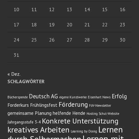
10
11
12
13
14
15
16
17
18
19
20
21
22
23
24
25
26
27
28
29
30
31
« Dez.
SCHLAGWÖRTER
Deutsch AG
Erfolg
Bücherspende
eigene Kunstwerke
Eisenhart News
Förderung
Forderkurs
Frühlingsfest
FöV-Newsletter
gemeinsame Planung
helfende Hende
Hosting Schul-Website
Konkrete Unterstützung
Jahrgangsstufe 3-4
Lernen
kreatives Arbeiten
Learning by Doing
Lernen mit