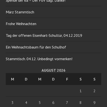
Spende der 6a – Der FöV sagt Danke!
März Stammtisch
Frohe Weihnachten
Tag der offenen Eisenhart-Schultür, 04.12.2019
Ein Weihnachtsbaum für den Schulhof
Stammtisch. 04.12. Unbedingt vormerken!
AUGUST 2026
M
D
M
D
F
S
S
1
2
3
4
5
6
7
8
9