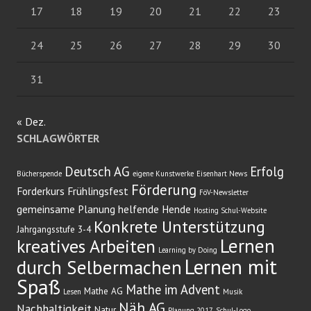
17
18
19
20
21
22
23
24
25
26
27
28
29
30
31
« Dez.
SCHLAGWÖRTER
Deutsch AG
Erfolg
Bücherspende
eigene Kunstwerke
Eisenhart News
Förderung
Forderkurs
Frühlingsfest
FöV-Newsletter
gemeinsame Planung
helfende Hende
Hosting Schul-Website
Konkrete Unterstützung
Jahrgangsstufe 3-4
Lernen
kreatives Arbeiten
Learning by Doing
Lernen mit
durch Selbermachen
Spaß
Mathe im Advent
Mathe AG
Lesen
Musik
Näh AG
Nachhaltigkeit
Natur
Planung 2017
Schul-Logo