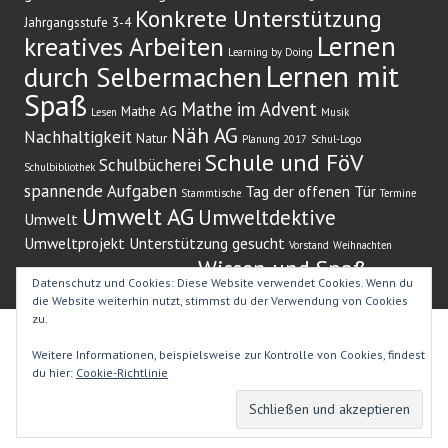
Konkrete Unterstützung
Jahrgangsstufe 3-4
Lernen
kreatives Arbeiten
Learning by Doing
Lernen mit
durch Selbermachen
Spaß
Mathe im Advent
Mathe AG
Lesen
Musik
Näh AG
Nachhaltigkeit
Natur
Planung 2017
Schul-Logo
Schule und FöV
Schulbücherei
Schulbibliothek
spannende Aufgaben
Tag der offenen Tür
Stammtische
Termine
Umwelt AG
Umweltdektive
Umwelt
Umweltprojekt
Unterstützung gesucht
Vorstand
Weihnachten
Wissen und Spaß
Weihnachtsbaum
Weihnachtssingen)
Zeitung
Datenschutz und Cookies: Diese Website verwendet Cookies. Wenn du
die Website weiterhin nutzt, stimmst du der Verwendung von Cookies
zu.
Stolz präsentiert von WordPress
|
Theme: Edin von
Weitere Informationen, beispielsweise zur Kontrolle von Cookies, findest
WordPress.com
.
du hier:
Cookie-Richtlinie
WILLKOMMEN
IMPRESSUM
DATENSCHUTZ