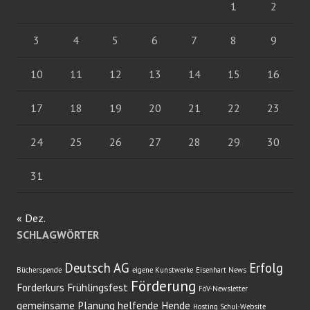
1
2
3
4
5
6
7
8
9
10
11
12
13
14
15
16
17
18
19
20
21
22
23
24
25
26
27
28
29
30
31
« Dez.
SCHLAGWÖRTER
Deutsch AG
Erfolg
Bücherspende
eigene Kunstwerke
Eisenhart News
Förderung
Forderkurs
Frühlingsfest
FöV-Newsletter
gemeinsame Planung
helfende Hende
Hosting Schul-Website