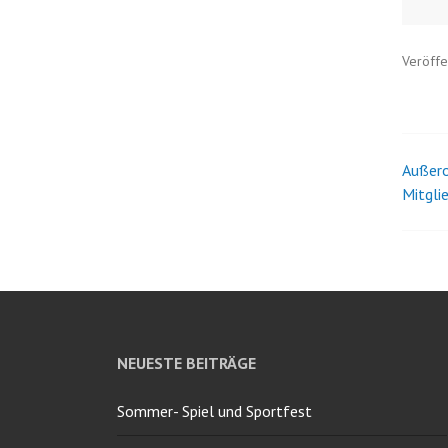
Veröffe
Außero
Bei
Mitgli
Nav
NEUESTE BEITRÄGE
Sommer- Spiel und Sportfest