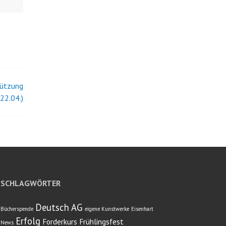
tützung
 22.04.)
SCHLAGWÖRTER
Deutsch AG
Bücherspende
eigene Kunstwerke
Eisenhart
Erfolg
Forderkurs
Frühlingsfest
News