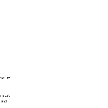
hme ist
n jetzt
e und