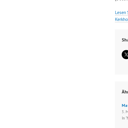
Lesen 
Kerkho
Sh
Äh
Ma
3. 
In 