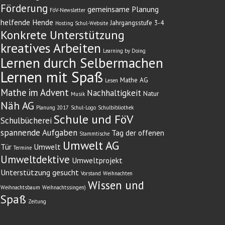
Förderung
gemeinsame Planung
FöV-Newsletter
helfende Hende
Jahrgangsstufe 3-4
Hosting Schul-Website
Konkrete Unterstützung
kreatives Arbeiten
Learning by Doing
Lernen durch Selbermachen
Lernen mit Spaß
Mathe AG
Lesen
Mathe im Advent
Nachhaltigkeit
Natur
Musik
Näh AG
Planung 2017
Schul-Logo
Schulbibliothek
Schule und FöV
Schulbücherei
spannende Aufgaben
Tag der offenen
Stammtische
Umwelt AG
Tür
Umwelt
Termine
Umweltdektive
Umweltprojekt
Unterstützung gesucht
Vorstand
Weihnachten
Wissen und
Weihnachtsbaum
Weihnachtssingen)
Spaß
Zeitung