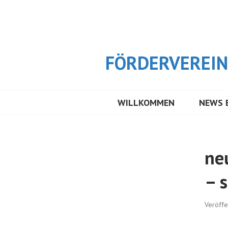
Springe
zum
Inhalt
FÖRDERVEREIN 
WILLKOMMEN
NEWS 
ne
– 
Veröffe