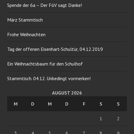
Spende der 6a – Der FöV sagt Danke!
März Stammtisch
Frohe Weihnachten
Tag der offenen Eisenhart-Schultür, 04.12.2019
Ein Weihnachtsbaum für den Schulhof
Stammtisch. 04.12. Unbedingt vormerken!
AUGUST 2026
M
D
M
D
F
S
S
1
2
3
4
5
6
7
8
9