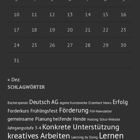
10
11
12
13
14
15
16
17
18
19
20
21
22
23
24
25
26
27
28
29
30
31
« Dez.
SCHLAGWÖRTER
Deutsch AG
Erfolg
Bücherspende
eigene Kunstwerke
Eisenhart News
Förderung
Forderkurs
Frühlingsfest
FöV-Newsletter
gemeinsame Planung
helfende Hende
Hosting Schul-Website
Konkrete Unterstützung
Jahrgangsstufe 3-4
Lernen
kreatives Arbeiten
Learning by Doing