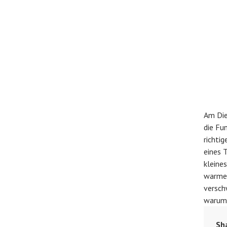
Am Die
die Fu
richti
eines 
kleine
warmen
versch
warum
Sh