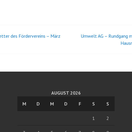
tter des Fördervereins – März
Umwelt AG – Rundgang m
trags-
Hausm
igation
AUGUST 2026
M
D
M
D
F
S
S
1
2