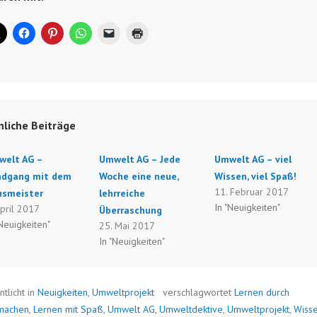
nliche Beiträge
welt AG –
Umwelt AG – Jede
Umwelt AG – viel
ndgang mit dem
Woche eine neue,
Wissen, viel Spaß!
11. Februar 2017
usmeister
lehrreiche
In "Neuigkeiten"
April 2017
Überraschung
"Neuigkeiten"
25. Mai 2017
In "Neuigkeiten"
ntlicht in
Neuigkeiten
,
Umweltprojekt
verschlagwortet
Lernen durch
machen
,
Lernen mit Spaß
,
Umwelt AG
,
Umweltdektive
,
Umweltprojekt
,
Wiss