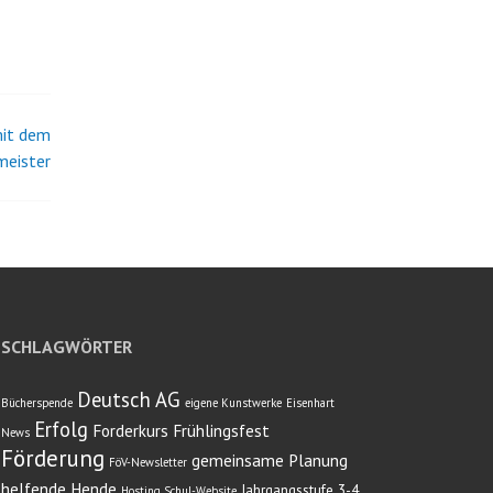
it dem
eister
SCHLAGWÖRTER
Deutsch AG
Bücherspende
eigene Kunstwerke
Eisenhart
Erfolg
Forderkurs
Frühlingsfest
News
Förderung
gemeinsame Planung
FöV-Newsletter
helfende Hende
Jahrgangsstufe 3-4
Hosting Schul-Website