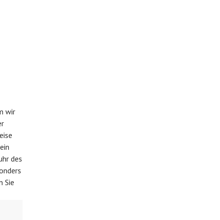
m wir
er
eise
ein
uhr des
sonders
n Sie