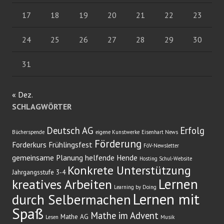
17
18
19
20
21
22
23
24
25
26
27
28
29
30
31
« Dez.
SCHLAGWÖRTER
Deutsch AG
Erfolg
Bücherspende
eigene Kunstwerke
Eisenhart News
Förderung
Forderkurs
Frühlingsfest
FöV-Newsletter
gemeinsame Planung
helfende Hende
Hosting Schul-Website
Konkrete Unterstützung
Jahrgangsstufe 3-4
Lernen
kreatives Arbeiten
Learning by Doing
Lernen mit
durch Selbermachen
Spaß
Mathe im Advent
Mathe AG
Lesen
Musik