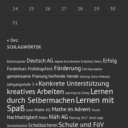
24
25
26
27
28
29
30
31
« Dez.
SCHLAGWÖRTER
Deutsch AG
Erfolg
Bücherspende
eigene Kunstwerke
Eisenhart News
Förderung
Forderkurs
Frühlingsfest
FöV-Newsletter
gemeinsame Planung
helfende Hende
Hosting Schul-Website
Konkrete Unterstützung
Jahrgangsstufe 3-4
Lernen
kreatives Arbeiten
Learning by Doing
Lernen mit
durch Selbermachen
Spaß
Mathe im Advent
Mathe AG
Lesen
Musik
Näh AG
Nachhaltigkeit
Natur
Planung 2017
Schul-Logo
Schule und FöV
Schulbücherei
Schulbibliothek