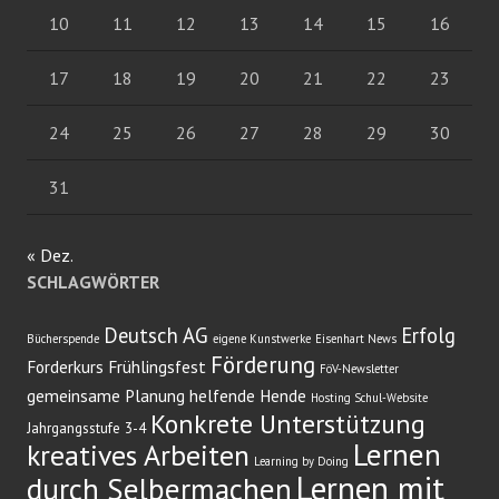
10
11
12
13
14
15
16
17
18
19
20
21
22
23
24
25
26
27
28
29
30
31
« Dez.
SCHLAGWÖRTER
Deutsch AG
Erfolg
Bücherspende
eigene Kunstwerke
Eisenhart News
Förderung
Forderkurs
Frühlingsfest
FöV-Newsletter
gemeinsame Planung
helfende Hende
Hosting Schul-Website
Konkrete Unterstützung
Jahrgangsstufe 3-4
Lernen
kreatives Arbeiten
Learning by Doing
Lernen mit
durch Selbermachen